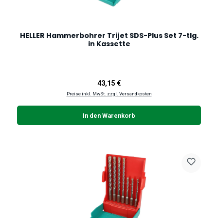
HELLER Hammerbohrer Trijet SDS-Plus Set 7-tlg.
in Kassette
Regulärer Preis:
43,15 €
Preise inkl. MwSt. zzgl. Versandkosten
In den Warenkorb