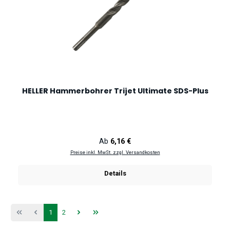
HELLER Hammerbohrer Trijet Ultimate SDS-Plus
Regulärer Preis:
Ab
6,16 €
Preise inkl. MwSt. zzgl. Versandkosten
Details
Seite
Seite
1
2