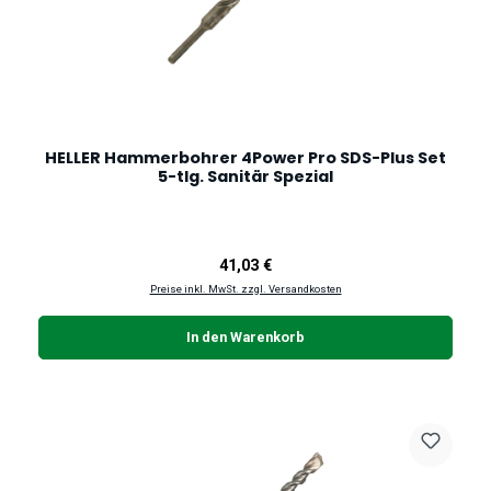
HELLER Hammerbohrer 4Power Pro SDS-Plus Set
5-tlg. Sanitär Spezial
Regulärer Preis:
41,03 €
Preise inkl. MwSt. zzgl. Versandkosten
In den Warenkorb