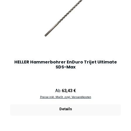
HELLER Hammerbohrer EnDuro Trijet Ultimate
SDS-Max
Regulärer Preis:
Ab
63,43 €
Preise inkl. MwSt. zzgl. Versandkosten
Details