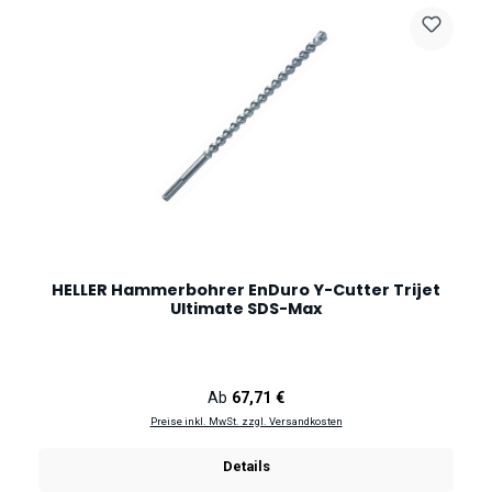
HELLER Hammerbohrer EnDuro Y-Cutter Trijet
Ultimate SDS-Max
Regulärer Preis:
Ab
67,71 €
Preise inkl. MwSt. zzgl. Versandkosten
Details