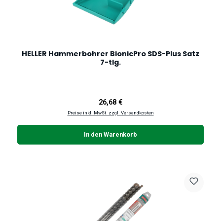
HELLER Hammerbohrer BionicPro SDS-Plus Satz
7-tlg.
Regulärer Preis:
26,68 €
Preise inkl. MwSt. zzgl. Versandkosten
In den Warenkorb