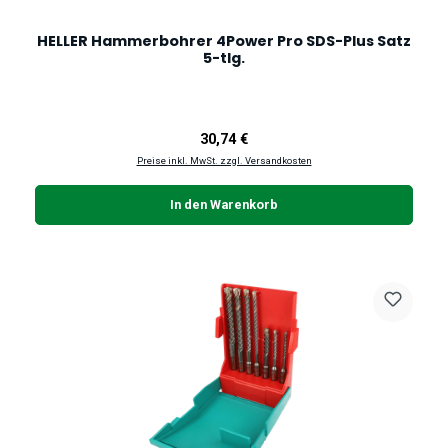
HELLER Hammerbohrer 4Power Pro SDS-Plus Satz
5-tlg.
Regulärer Preis:
30,74 €
Preise inkl. MwSt. zzgl. Versandkosten
In den Warenkorb