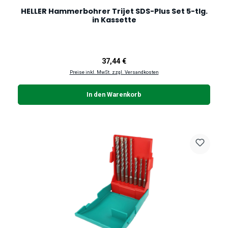
HELLER Hammerbohrer Trijet SDS-Plus Set 5-tlg.
in Kassette
Regulärer Preis:
37,44 €
Preise inkl. MwSt. zzgl. Versandkosten
In den Warenkorb