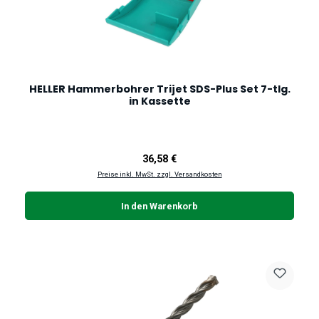
HELLER Hammerbohrer Trijet SDS-Plus Set 7-tlg.
in Kassette
Regulärer Preis:
36,58 €
Preise inkl. MwSt. zzgl. Versandkosten
In den Warenkorb