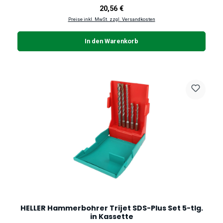
Regulärer Preis:
20,56 €
Preise inkl. MwSt. zzgl. Versandkosten
In den Warenkorb
HELLER Hammerbohrer Trijet SDS-Plus Set 5-tlg.
in Kassette