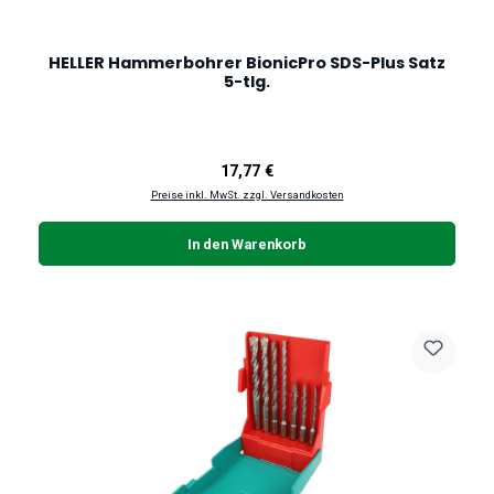
HELLER Hammerbohrer BionicPro SDS-Plus Satz
5-tlg.
Regulärer Preis:
17,77 €
Preise inkl. MwSt. zzgl. Versandkosten
In den Warenkorb