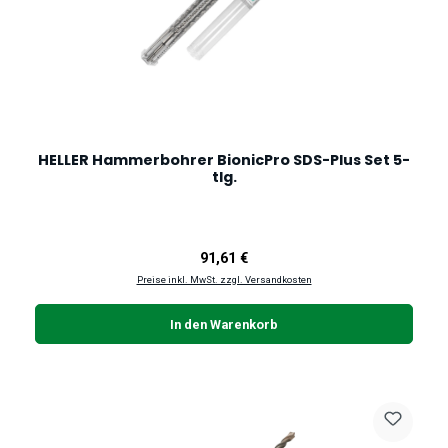
HELLER Hammerbohrer BionicPro SDS-Plus Set 5-
tlg.
Regulärer Preis:
91,61 €
Preise inkl. MwSt. zzgl. Versandkosten
In den Warenkorb