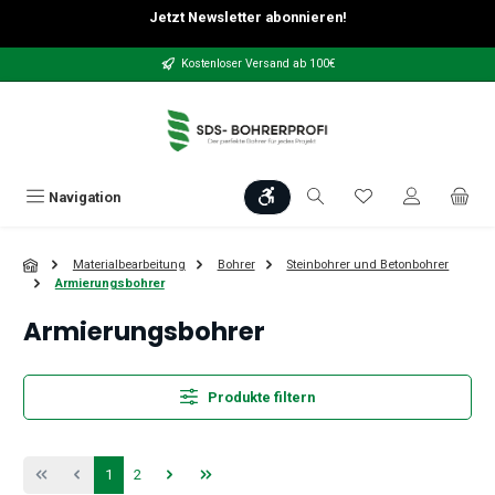
Jetzt Newsletter abonnieren!
Zum Hauptinhalt springen
Kostenloser Versand ab 100€
Werkzeugleiste anzeigen
Du hast 0 Produkt
Navigation
Materialbearbeitung
Bohrer
Steinbohrer und Betonbohrer
Armierungsbohrer
Armierungsbohrer
Produkte filtern
Seite
Seite
1
2