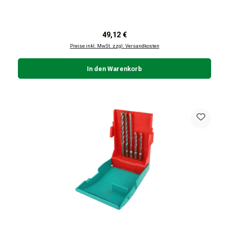
Regulärer Preis:
49,12 €
Preise inkl. MwSt. zzgl. Versandkosten
In den Warenkorb