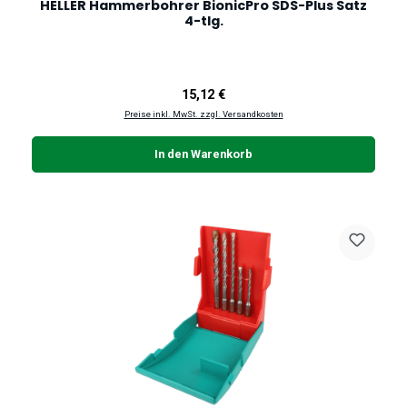
HELLER Hammerbohrer BionicPro SDS-Plus Satz
4-tlg.
Regulärer Preis:
15,12 €
Preise inkl. MwSt. zzgl. Versandkosten
In den Warenkorb