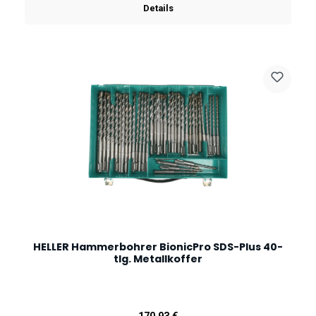
Details
HELLER Hammerbohrer BionicPro SDS-Plus 40-
tlg. Metallkoffer
Regulärer Preis: