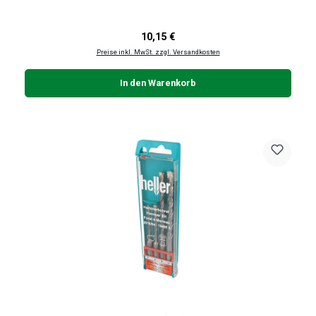
Regulärer Preis:
10,15 €
Preise inkl. MwSt. zzgl. Versandkosten
In den Warenkorb