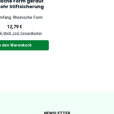
ische Form geraut
rohr Stiftsicherung
umfang: Rheinische Form
Regulärer Preis:
12,79 €
nkl. MwSt. zzgl. Versandkosten
n den Warenkorb
NEWSLETTER