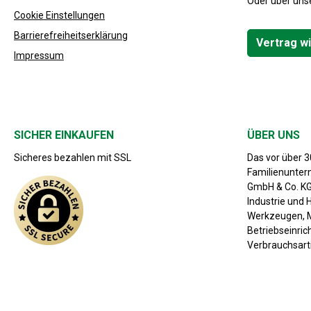
Oder über uns
Cookie Einstellungen
Barrierefreiheitserklärung
Vertrag w
Impressum
SICHER EINKAUFEN
ÜBER UNS
Sicheres bezahlen mit SSL
Das vor über 
Familienunte
GmbH & Co. KG 
Industrie und 
Werkzeugen, M
Betriebseinri
Verbrauchsarti