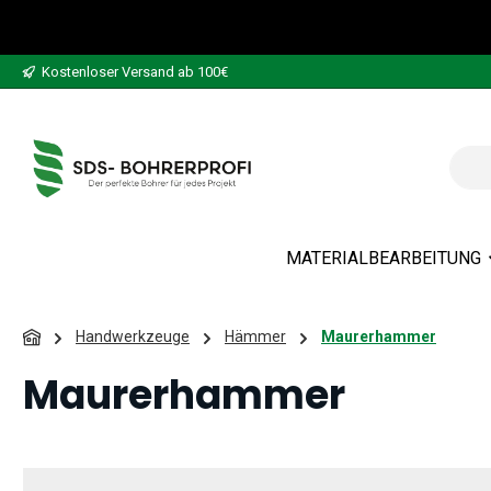
 Hauptinhalt springen
Zur Suche springen
Zur Hauptnavigation springen
Kostenloser Versand ab 100€
MATERIALBEARBEITUNG
Handwerkzeuge
Hämmer
Maurerhammer
Maurerhammer