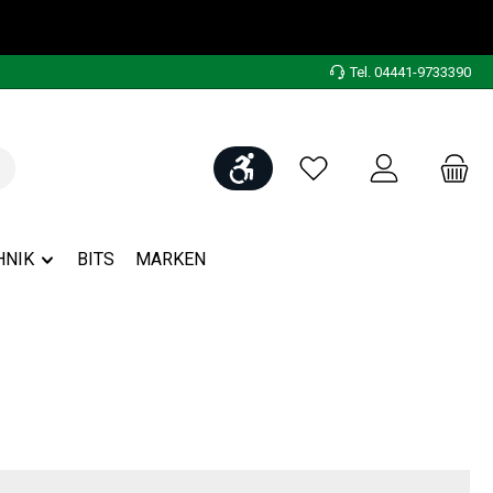
Tel. 04441-9733390
Werkzeugleiste anzeigen
Du hast 0 Produkte auf
HNIK
BITS
MARKEN