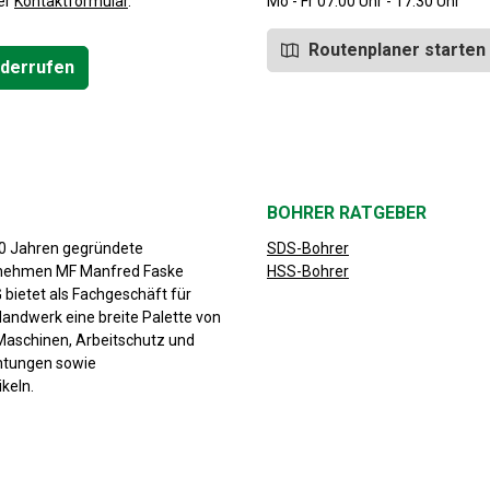
er
Kontaktformular
.
Mo - Fr 07:00 Uhr - 17:30 Uhr
Routenplaner starten
iderrufen
BOHRER RATGEBER
30 Jahren gegründete
SDS-Bohrer
rnehmen MF Manfred Faske
HSS-Bohrer
bietet als Fachgeschäft für
Handwerk eine breite Palette von
aschinen, Arbeitschutz und
chtungen sowie
keln.