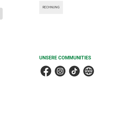
DPD Standard
Vorkasse
Nachnahme
RECHNUNG
UNSERE COMMUNITIES
Facebook
Instagram
TikTok
MF Faske