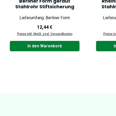
Berliner Form geraut
Rhein
Stahlrohr Stiftsicherung
Stahl
Lieferumfang: Berliner Form
Liefer
Regulärer Preis:
12,44 €
Preise inkl. MwSt. zzgl. Versandkosten
Preise i
In den Warenkorb
I