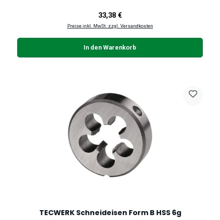
Regulärer Preis:
33,38 €
Preise inkl. MwSt. zzgl. Versandkosten
In den Warenkorb
TECWERK Schneideisen Form B HSS 6g