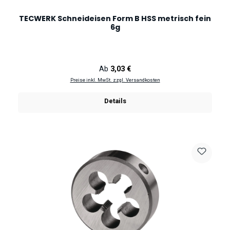
TECWERK Schneideisen Form B HSS metrisch fein
6g
Regulärer Preis:
Ab
3,03 €
Preise inkl. MwSt. zzgl. Versandkosten
Details