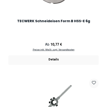
TECWERK Schneideisen Form B HSS-E 6g
Regulärer Preis:
Ab
10,77 €
Preise inkl. MwSt. zzgl. Versandkosten
Details