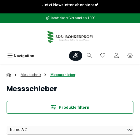
Jetzt Newsletter abonnieren!
Zum Hauptinhalt springen
Kostenloser Versand ab 100€
Werkzeugleiste anzeigen
Du hast 0 Produkt
Navigation
Messtechnik
Messschieber
Messschieber
Produkte filtern