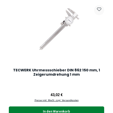
TECWERK Uhrmessschieber DIN 862 150 mm, 1
Zeigerumdrehung 1 mm
Regulärer Preis:
43,02 €
Preise inkl. MwSt. zzgl. Versandkosten
In den Warenkorb