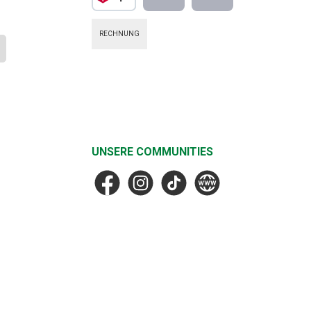
DPD Standard
Vorkasse
Nachnahme
RECHNUNG
UNSERE COMMUNITIES
Facebook
Instagram
TikTok
MF Faske