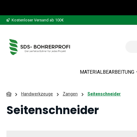
 Hauptinhalt springen
Zur Suche springen
Zur Hauptnavigation springen
Kostenloser Versand ab 100€
MATERIALBEARBEITUNG
Handwerkzeuge
Zangen
Seitenschneider
Seitenschneider