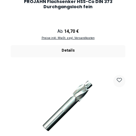
PROJAHN Flachsenker HSS-Co DIN 373
Durchgangsloch fein
Regulärer Preis:
Ab
14,70 €
Preise inkl. MwSt. zzgl. Versandkosten
Details