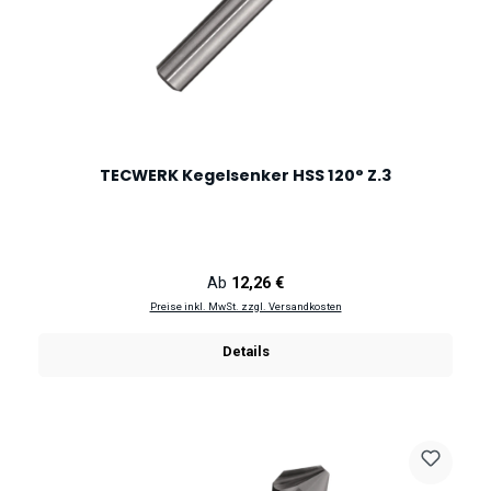
TECWERK Kegelsenker HSS 120° Z.3
Regulärer Preis:
Ab
12,26 €
Preise inkl. MwSt. zzgl. Versandkosten
Details