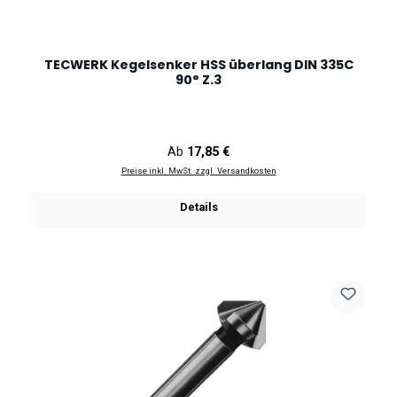
TECWERK Kegelsenker HSS überlang DIN 335C
90° Z.3
Regulärer Preis:
Ab
17,85 €
Preise inkl. MwSt. zzgl. Versandkosten
Details