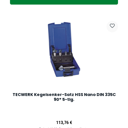
TECWERK Kegelsenker-Satz HSS Nano DIN 335C
90° 5-tlg.
Regulärer Preis:
113,76 €