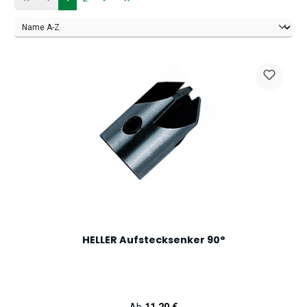
HELLER Aufstecksenker 90°
Regulärer Preis: