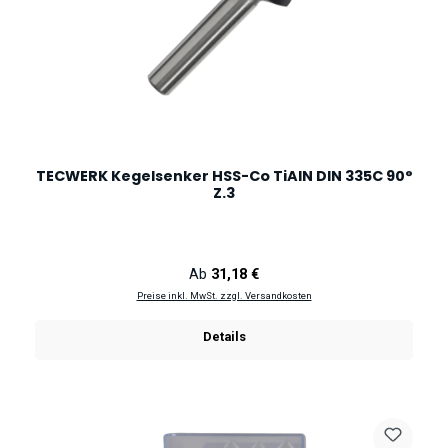
TECWERK Kegelsenker HSS-Co TiAlN DIN 335C 90°
Z.3
Regulärer Preis:
Ab
31,18 €
Preise inkl. MwSt. zzgl. Versandkosten
Details