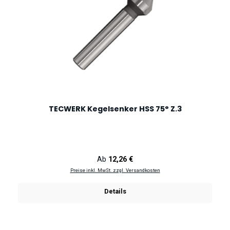
TECWERK Kegelsenker HSS 75° Z.3
Regulärer Preis:
Ab
12,26 €
Preise inkl. MwSt. zzgl. Versandkosten
Details