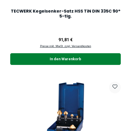
TECWERK Kegelsenker-Satz HSS TiN DIN 335C 90°
5-tlg.
Regulärer Preis:
91,81 €
Preise inkl. MwSt. zzgl. Versandkosten
In den Warenkorb