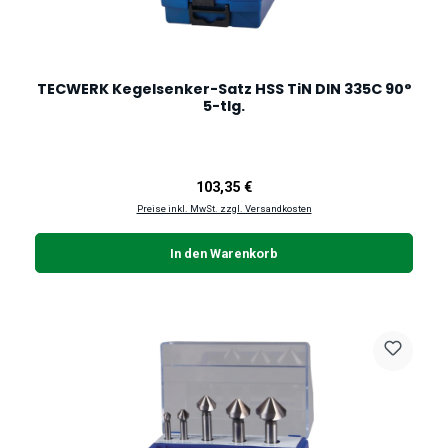
TECWERK Kegelsenker-Satz HSS TiN DIN 335C 90°
5-tlg.
Regulärer Preis:
103,35 €
Preise inkl. MwSt. zzgl. Versandkosten
In den Warenkorb