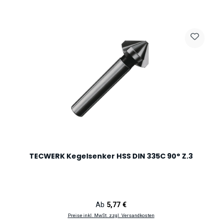
TECWERK Kegelsenker HSS DIN 335C 90° Z.3
Regulärer Preis:
Ab
5,77 €
Preise inkl. MwSt. zzgl. Versandkosten