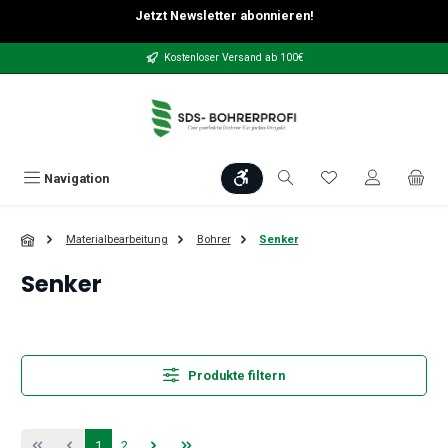
Jetzt Newsletter abonnieren!
Zum Hauptinhalt springen
Kostenloser Versand ab 100€
Werkzeugleiste anzeigen
Du hast 0 Produkt
Navigation
Materialbearbeitung
Bohrer
Senker
Senker
Produkte filtern
Seite
Seite
1
2