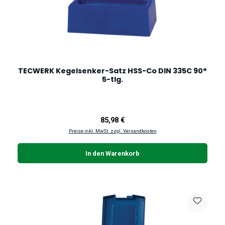
TECWERK Kegelsenker-Satz HSS-Co DIN 335C 90°
5-tlg.
Regulärer Preis:
85,98 €
Preise inkl. MwSt. zzgl. Versandkosten
In den Warenkorb