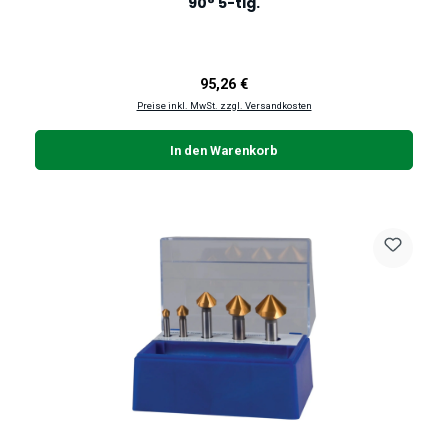
90° 5-tlg.
Regulärer Preis:
95,26 €
Preise inkl. MwSt. zzgl. Versandkosten
In den Warenkorb