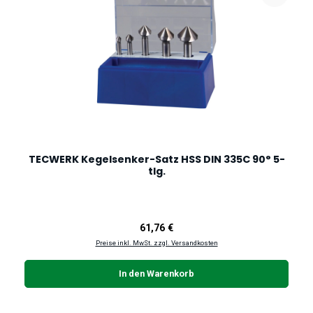
TECWERK Kegelsenker-Satz HSS DIN 335C 90° 5-
tlg.
Regulärer Preis:
61,76 €
Preise inkl. MwSt. zzgl. Versandkosten
In den Warenkorb