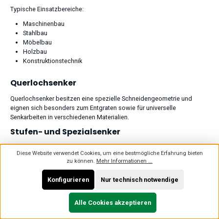
Typische Einsatzbereiche:
Maschinenbau
Stahlbau
Möbelbau
Holzbau
Konstruktionstechnik
Querlochsenker
Querlochsenker besitzen eine spezielle Schneidengeometrie und
eignen sich besonders zum Entgraten sowie für universelle
Senkarbeiten in verschiedenen Materialien.
Stufen- und Spezialsenker
Für spezielle Anwendungen kommen Stufensenker oder
Diese Website verwendet Cookies, um eine bestmögliche Erfahrung bieten
Sonderformen zum Einsatz, die Bohren und Senken in einem
zu können.
Mehr Informationen ...
Arbeitsgang ermöglichen oder für bestimmte Werkstoffe entwickelt
wurden.
Konfigurieren
Nur technisch notwendige
Welcher Senker für welche Schraube?
Alle Cookies akzeptieren
Die Frage
„Welcher Senker für welche Schraube?“
lässt sich
grundsätzlich über die Schraubenkopfform beantworten.