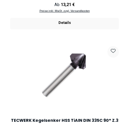
Regulärer Preis:
Ab
13,21 €
Preise inkl. MwSt. zzgl. Versandkosten
Details
TECWERK Kegelsenker HSS TiAlN DIN 335C 90° Z.3