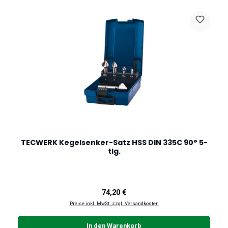
TECWERK Kegelsenker-Satz HSS DIN 335C 90° 5-
tlg.
Regulärer Preis:
74,20 €
Preise inkl. MwSt. zzgl. Versandkosten
In den Warenkorb