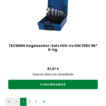
TECWERK Kegelsenker-Satz HSS-Co DIN 335C 90°
6-tlg.
Regulärer Preis:
81,81 €
Preise inkl. MwSt. zzgl. Versandkosten
In den Warenkorb
Seite
Seite
1
2