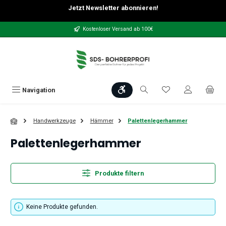
Jetzt Newsletter abonnieren!
Zum Hauptinhalt springen
Kostenloser Versand ab 100€
Werkzeugleiste anzeigen
Du hast 0 Produkt
Navigation
Handwerkzeuge
Hämmer
Palettenlegerhammer
Palettenlegerhammer
Produkte filtern
Keine Produkte gefunden.