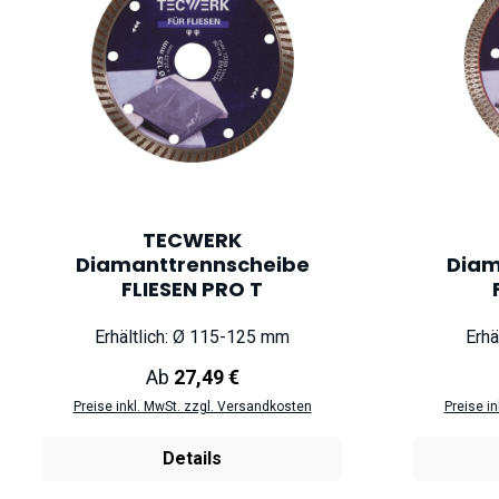
TECWERK
Diamanttrennscheibe
Diam
FLIESEN PRO T
Erhältlich: Ø 115-125 mm
Erhä
Regulärer Preis:
Ab
27,49 €
Preise inkl. MwSt. zzgl. Versandkosten
Preise i
Details