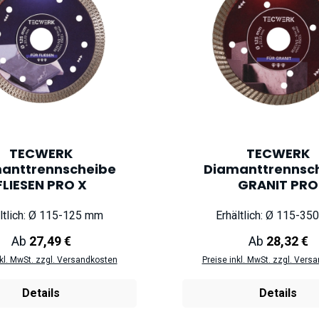
TECWERK
TECWERK
anttrennscheibe
Diamanttrennsc
FLIESEN PRO X
GRANIT PRO
ltlich: Ø 115-125 mm
Erhältlich: Ø 115-3
Regulärer Preis:
Regulärer Pr
Ab
27,49 €
Ab
28,32 €
nkl. MwSt. zzgl. Versandkosten
Preise inkl. MwSt. zzgl. Vers
Details
Details