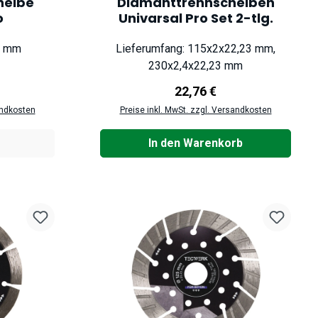
heibe
Diamanttrennscheiben
o
Univarsal Pro Set 2-tlg.
30 mm
Lieferumfang: 115x2x22,23 mm,
230x2,4x22,23 mm
eis:
Regulärer Preis:
22,76 €
andkosten
Preise inkl. MwSt. zzgl. Versandkosten
In den Warenkorb