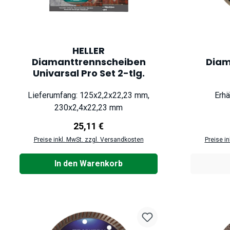
HELLER
Diamanttrennscheiben
Diam
Univarsal Pro Set 2-tlg.
Lieferumfang: 125x2,2x22,23 mm,
Erhä
230x2,4x22,23 mm
Regulärer Preis:
25,11 €
Preise inkl. MwSt. zzgl. Versandkosten
Preise i
In den Warenkorb