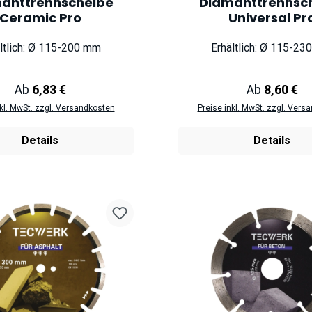
anttrennscheibe
Diamanttrennsc
Ceramic Pro
Universal Pr
ltlich: Ø 115-200 mm
Erhältlich: Ø 115-2
Regulärer Preis:
Regulärer Pr
Ab
6,83 €
Ab
8,60 €
nkl. MwSt. zzgl. Versandkosten
Preise inkl. MwSt. zzgl. Vers
Details
Details