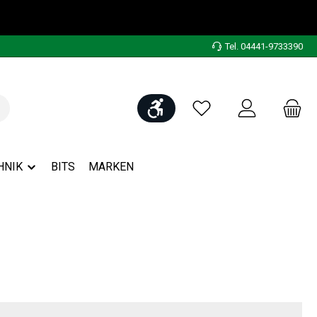
Tel. 04441-9733390
Werkzeugleiste anzeigen
Du hast 0 Produkte auf
HNIK
BITS
MARKEN