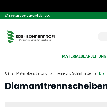
 Hauptinhalt springen
Zur Suche springen
Zur Hauptnavigation springen
Kostenloser Versand ab 100€
MATERIALBEARBEITUNG
Materialbearbeitung
Trenn- und Schleifmittel
Diam
Diamanttrennscheibe