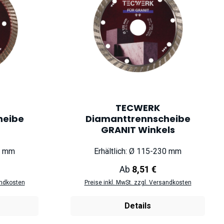
TECWERK
heibe
Diamanttrennscheibe
GRANIT Winkels
50 mm
Erhältlich: Ø 115-230 mm
eis:
Regulärer Preis:
Ab
8,51 €
andkosten
Preise inkl. MwSt. zzgl. Versandkosten
Details