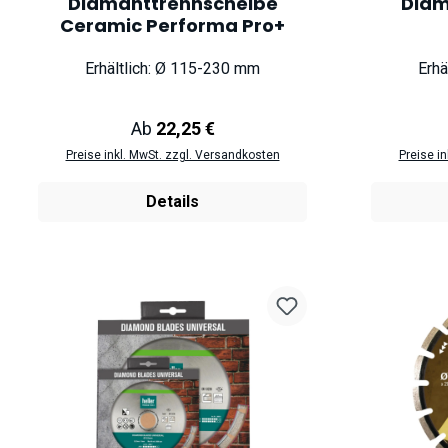
Diamanttrennscheibe
Diam
Ceramic Performa Pro+
Erhältlich: Ø 115-230 mm
Erhä
Regulärer Preis:
Ab
22,25 €
Preise inkl. MwSt. zzgl. Versandkosten
Preise i
Details