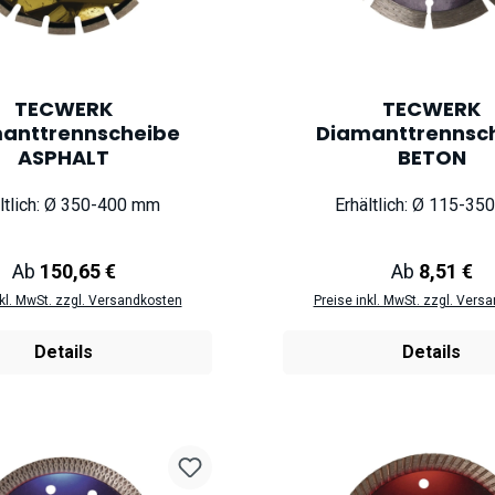
TECWERK
TECWERK
anttrennscheibe
Diamanttrennsc
ASPHALT
BETON
ltlich: Ø 350-400 mm
Erhältlich: Ø 115-3
Regulärer Preis:
Regulärer Pr
Ab
150,65 €
Ab
8,51 €
nkl. MwSt. zzgl. Versandkosten
Preise inkl. MwSt. zzgl. Vers
Details
Details