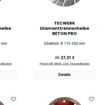
TECWERK
heibe
Diamanttrennscheibe
BETON PRO
50 mm
Erhältlich: Ø 115-350 mm
eis:
Regulärer Preis:
Ab
27,31 €
andkosten
Preise inkl. MwSt. zzgl. Versandkosten
Details