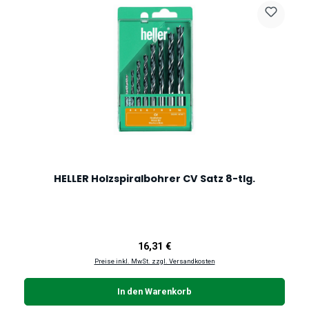
HELLER Holzspiralbohrer CV Satz 8-tlg.
Regulärer Preis:
16,31 €
Preise inkl. MwSt. zzgl. Versandkosten
In den Warenkorb