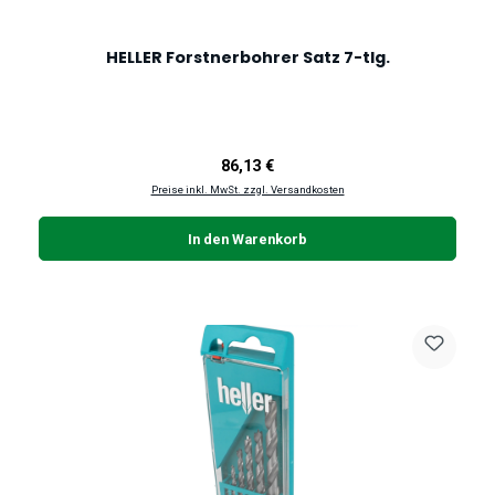
HELLER Forstnerbohrer Satz 7-tlg.
Regulärer Preis:
86,13 €
Preise inkl. MwSt. zzgl. Versandkosten
In den Warenkorb