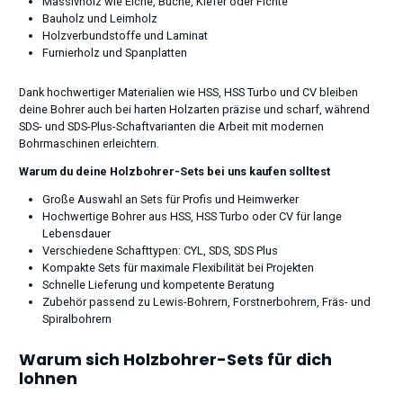
Massivholz wie Eiche, Buche, Kiefer oder Fichte
Bauholz und Leimholz
Holzverbundstoffe und Laminat
Furnierholz und Spanplatten
Dank hochwertiger Materialien wie HSS, HSS Turbo und CV bleiben
deine Bohrer auch bei harten Holzarten präzise und scharf, während
SDS- und SDS-Plus-Schaftvarianten die Arbeit mit modernen
Bohrmaschinen erleichtern.
Warum du deine Holzbohrer-Sets bei uns kaufen solltest
Große Auswahl an Sets für Profis und Heimwerker
Hochwertige Bohrer aus HSS, HSS Turbo oder CV für lange
Lebensdauer
Verschiedene Schafttypen: CYL, SDS, SDS Plus
Kompakte Sets für maximale Flexibilität bei Projekten
Schnelle Lieferung und kompetente Beratung
Zubehör passend zu Lewis-Bohrern, Forstnerbohrern, Fräs- und
Spiralbohrern
Warum sich Holzbohrer-Sets für dich
lohnen