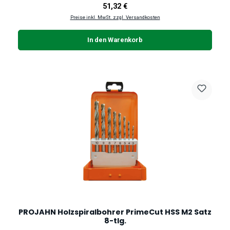
Regulärer Preis:
51,32 €
Preise inkl. MwSt. zzgl. Versandkosten
In den Warenkorb
PROJAHN Holzspiralbohrer PrimeCut HSS M2 Satz
8-tlg.