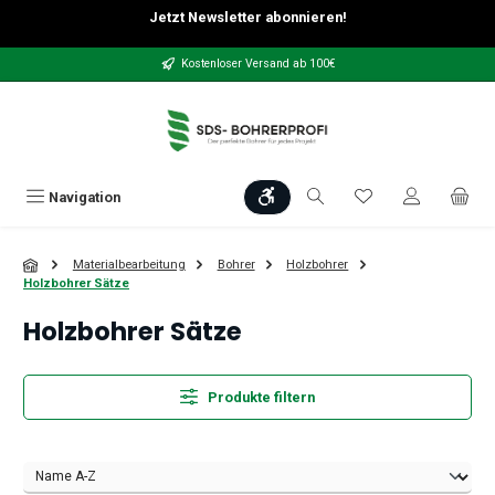
Jetzt Newsletter abonnieren!
Zum Hauptinhalt springen
Kostenloser Versand ab 100€
Werkzeugleiste anzeigen
Du hast 0 Produkt
Navigation
Materialbearbeitung
Bohrer
Holzbohrer
Holzbohrer Sätze
Holzbohrer Sätze
Produkte filtern