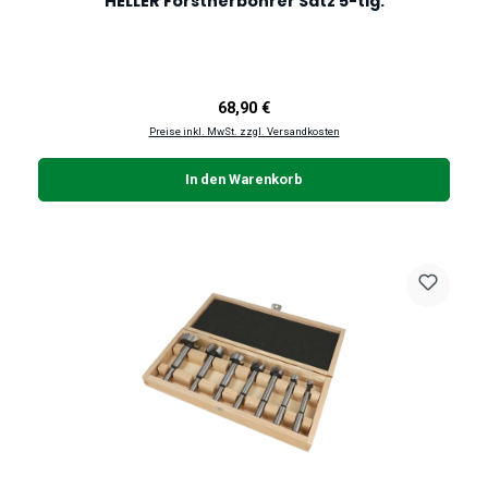
HELLER Forstnerbohrer Satz 5-tlg.
Regulärer Preis:
68,90 €
Preise inkl. MwSt. zzgl. Versandkosten
In den Warenkorb