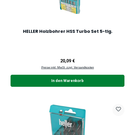
HELLER Holzbohrer HSS Turbo Set 5-tlg.
Regulärer Preis:
20,09 €
Preise inkl. MwSt. zzgl. Versandkosten
In den Warenkorb