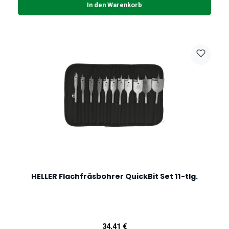
In den Warenkorb
HELLER Flachfräsbohrer QuickBit Set 11-tlg.
Regulärer Preis:
34,41 €