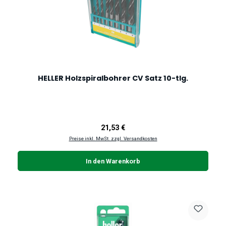
HELLER Holzspiralbohrer CV Satz 10-tlg.
Regulärer Preis:
21,53 €
Preise inkl. MwSt. zzgl. Versandkosten
In den Warenkorb