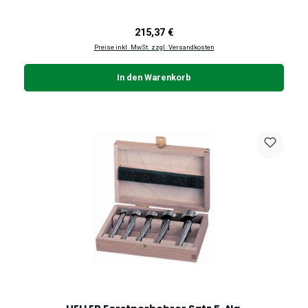
Regulärer Preis:
215,37 €
Preise inkl. MwSt. zzgl. Versandkosten
In den Warenkorb