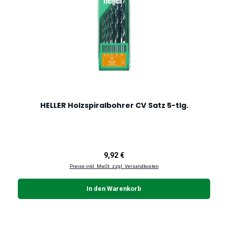
HELLER Holzspiralbohrer CV Satz 5-tlg.
Regulärer Preis:
9,92 €
Preise inkl. MwSt. zzgl. Versandkosten
In den Warenkorb