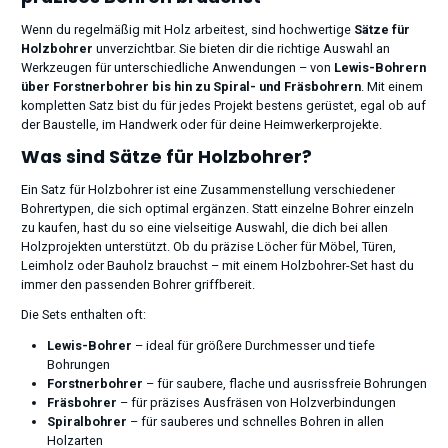
Wenn du regelmäßig mit Holz arbeitest, sind hochwertige
Sätze für
Holzbohrer
unverzichtbar. Sie bieten dir die richtige Auswahl an
Werkzeugen für unterschiedliche Anwendungen – von
Lewis-Bohrern
über Forstnerbohrer bis hin zu Spiral- und Fräsbohrern
. Mit einem
kompletten Satz bist du für jedes Projekt bestens gerüstet, egal ob auf
der Baustelle, im Handwerk oder für deine Heimwerkerprojekte.
Was sind Sätze für Holzbohrer?
Ein Satz für Holzbohrer ist eine Zusammenstellung verschiedener
Bohrertypen, die sich optimal ergänzen. Statt einzelne Bohrer einzeln
zu kaufen, hast du so eine vielseitige Auswahl, die dich bei allen
Holzprojekten unterstützt. Ob du präzise Löcher für Möbel, Türen,
Leimholz oder Bauholz brauchst – mit einem Holzbohrer-Set hast du
immer den passenden Bohrer griffbereit.
Die Sets enthalten oft:
Lewis-Bohrer
– ideal für größere Durchmesser und tiefe
Bohrungen
Forstnerbohrer
– für saubere, flache und ausrissfreie Bohrungen
Fräsbohrer
– für präzises Ausfräsen von Holzverbindungen
Spiralbohrer
– für sauberes und schnelles Bohren in allen
Holzarten