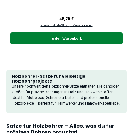
Regulärer Preis:
48,25 €
Preise inkl. MwSt. zzgl. Versandkosten
In den Warenkorb
Holzbohrer-Sätze für vielseitige
Holzbohrprojekte
Unsere hochwertigen Holzbohrer-Sätze enthalten alle gängigen
Größen für präzise Bohrungen in Holz und Holzwerkstoffen.
Ideal für Möbelbau, Schreinerarbeiten und professionelle
Holzprojekte – perfekt für Heimwerker und Handwerksbetriebe.
Sätze für Holzbohrer – Alles, was du für
präzises Bohren brauchst