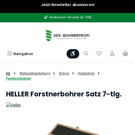
Jetzt Newsletter abonnieren!
Zum Hauptinhalt springen
Kostenloser Versand ab 100€
Werkzeugleiste anzeigen
Du hast 0 Produkt
Navigation
Materialbearbeitung
Bohrer
Holzbohrer
Forstnerbohrer
HELLER Forstnerbohrer Satz 7-tlg.
Bildergalerie überspringen