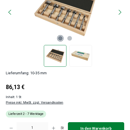
Lieferumfang: 10-35 mm
Regulärer Preis:
86,13 €
Inhalt:
1 St
Preise inkl. MwSt. zzgl. Versandkosten
Lieferzeit 2 - 7 Werktage
Produkt Anzahl: Gib den gewünschten Wert ein oder benutze die Schaltflächen um 
St
In den Warenkorb