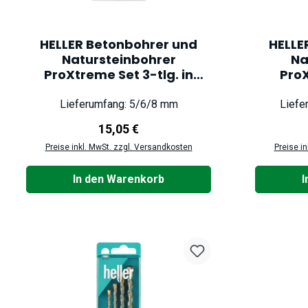
HELLER Betonbohrer und
HELLE
Natursteinbohrer
Na
ProXtreme Set 3-tlg. in
ProX
Kassette
Lieferumfang: 5/6/8 mm
Liefe
Regulärer Preis:
15,05 €
Preise inkl. MwSt. zzgl. Versandkosten
Preise i
In den Warenkorb
I