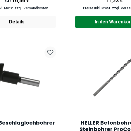
Regulärer Preis:
Regulärer P
Ab
16,46 €
11,23 €
nkl. MwSt. zzgl. Versandkosten
Preise inkl. MwSt. zzgl. Vers
Details
In den Warenko
 Beschlaglochbohrer
HELLER Betonbohr
Steinbohrer ProCo