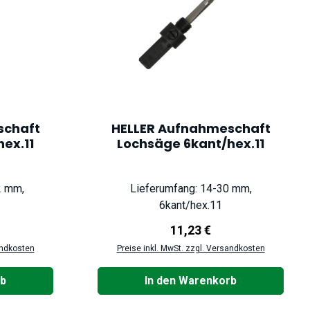
schaft
HELLER Aufnahmeschaft
ex.11
Lochsäge 6kant/hex.11
2 mm,
Lieferumfang: 14-30 mm,
6kant/hex.11
reis:
Regulärer Preis:
11,23 €
andkosten
Preise inkl. MwSt. zzgl. Versandkosten
rb
In den Warenkorb