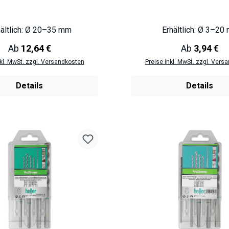
ältlich: Ø 20–35 mm
Erhältlich: Ø 3–20
Regulärer Preis:
Regulärer Pr
Ab
12,64 €
Ab
3,94 €
nkl. MwSt. zzgl. Versandkosten
Preise inkl. MwSt. zzgl. Vers
Details
Details