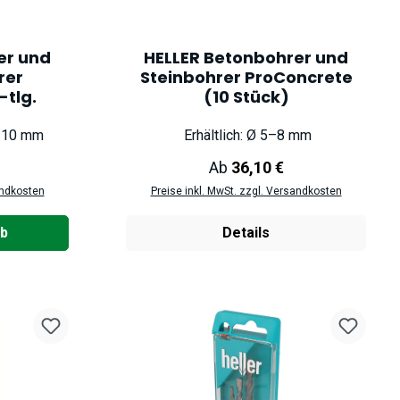
er und
HELLER Betonbohrer und
rer
Steinbohrer ProConcrete
-tlg.
(10 Stück)
8/10 mm
Erhältlich: Ø 5–8 mm
reis:
Regulärer Preis:
Ab
36,10 €
andkosten
Preise inkl. MwSt. zzgl. Versandkosten
rb
Details