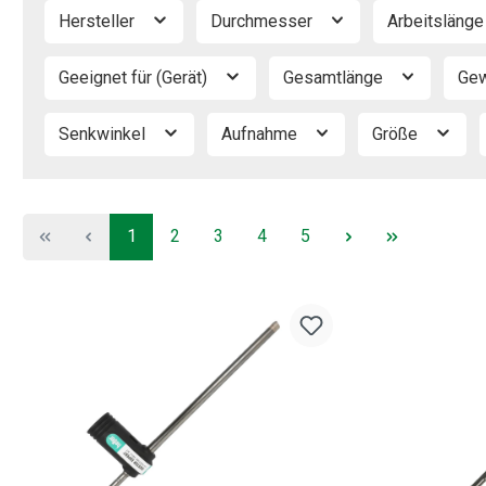
Hersteller
Durchmesser
Arbeitsläng
Geeignet für (Gerät)
Gesamtlänge
Ge
Senkwinkel
Aufnahme
Größe
Seite
Seite
Seite
Seite
Seite
1
2
3
4
5