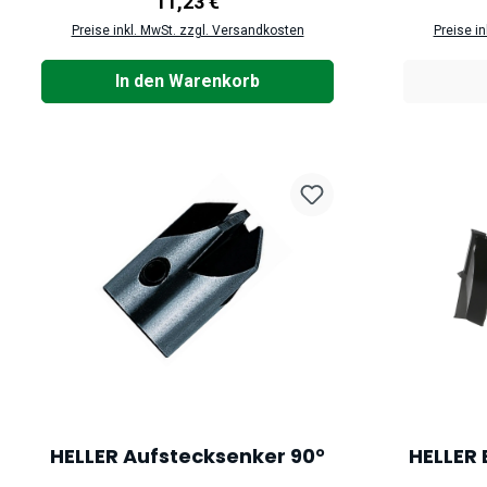
Regulärer Preis:
11,23 €
Preise inkl. MwSt. zzgl. Versandkosten
Preise i
In den Warenkorb
HELLER Aufstecksenker 90°
HELLER