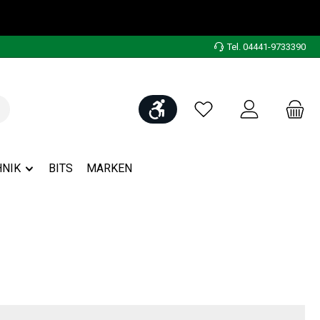
Tel. 04441-9733390
Werkzeugleiste anzeigen
Du hast 0 Produkte auf
NIK
BITS
MARKEN