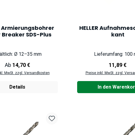
 Armierungsbohrer
HELLER Aufnahmesc
 Breaker SDS-Plus
kant
ältlich: Ø 12–35 mm
Lieferumfang: 100
Regulärer Preis:
Regulärer P
Ab
14,70 €
11,89 €
nkl. MwSt. zzgl. Versandkosten
Preise inkl. MwSt. zzgl. Vers
Details
In den Warenko