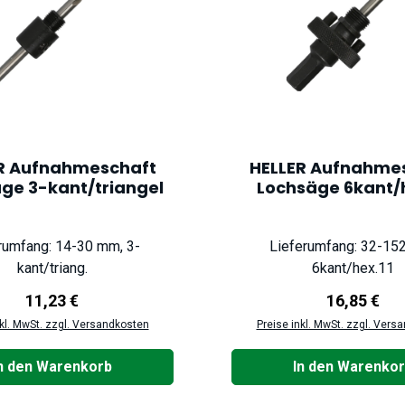
R Aufnahmeschaft
HELLER Aufnahme
ge 3-kant/triangel
Lochsäge 6kant/h
rumfang: 14-30 mm, 3-
Lieferumfang: 32-15
kant/triang.
6kant/hex.11
Regulärer Preis:
Regulärer P
11,23 €
16,85 €
nkl. MwSt. zzgl. Versandkosten
Preise inkl. MwSt. zzgl. Vers
n den Warenkorb
In den Warenko