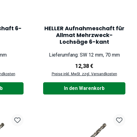
haft 6-
HELLER Aufnahmeschaft für
Allmat Mehrzweck-
Lochsäge 6-kant
 mm
Lieferumfang: SW 12 mm, 70 mm
reis:
Regulärer Preis:
12,38 €
andkosten
Preise inkl. MwSt. zzgl. Versandkosten
rb
In den Warenkorb