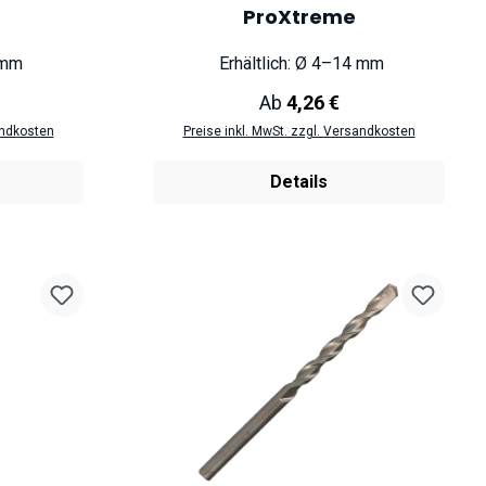
ProXtreme
 mm
Erhältlich: Ø 4–14 mm
eis:
Regulärer Preis:
Ab
4,26 €
andkosten
Preise inkl. MwSt. zzgl. Versandkosten
Details