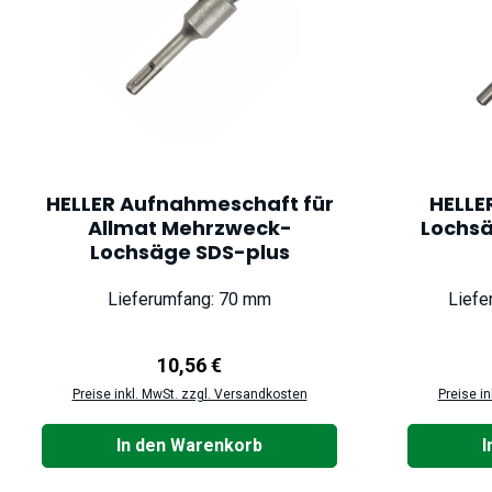
HELLER Aufnahmeschaft für
HELLE
Allmat Mehrzweck-
Lochsä
Lochsäge SDS-plus
Lieferumfang: 70 mm
Liefe
Regulärer Preis:
10,56 €
Preise inkl. MwSt. zzgl. Versandkosten
Preise i
In den Warenkorb
I