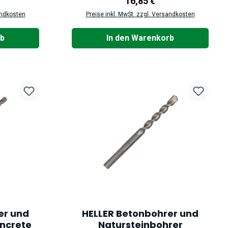
reis:
Regulärer Preis:
16,85 €
andkosten
Preise inkl. MwSt. zzgl. Versandkosten
rb
In den Warenkorb
er und
HELLER Betonbohrer und
ncrete
Natursteinbohrer