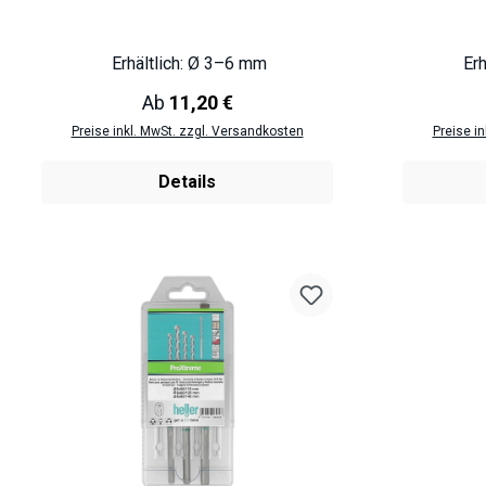
Erhältlich: Ø 3–6 mm
Erh
Regulärer Preis:
Ab
11,20 €
Preise inkl. MwSt. zzgl. Versandkosten
Preise i
Details