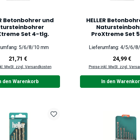
R Betonbohrer und
HELLER Betonbohr
tursteinbohrer
Natursteinboh
treme Set 4-tlg.
ProXtreme Set 5
rumfang: 5/6/8/10 mm
Lieferumfang: 4/5/6/
Regulärer Preis:
Regulärer P
21,71 €
24,99 €
nkl. MwSt. zzgl. Versandkosten
Preise inkl. MwSt. zzgl. Vers
n den Warenkorb
In den Warenko