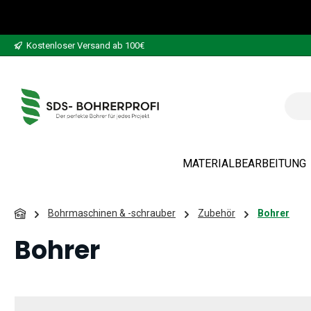
 Hauptinhalt springen
Zur Suche springen
Zur Hauptnavigation springen
Kostenloser Versand ab 100€
MATERIALBEARBEITUNG
Bohrmaschinen & -schrauber
Zubehör
Bohrer
Bohrer