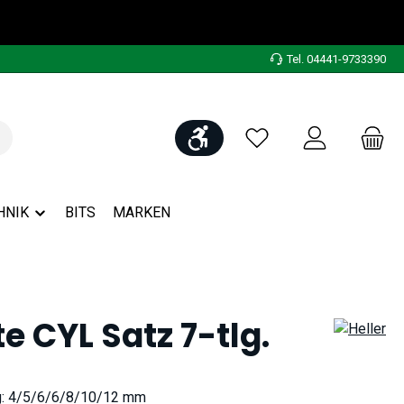
Tel. 04441-9733390
Werkzeugleiste anzeigen
Du hast 0 Produkte auf
HNIK
BITS
MARKEN
 CYL Satz 7-tlg.
g: 4/5/6/6/8/10/12 mm