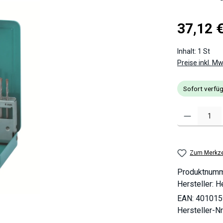
Regulärer Pre
37,12 
Inhalt:
1 St
Preise inkl. M
Sofort verfüg
Produkt Anzahl
Zum Merkze
Produktnum
Hersteller:
He
EAN:
401015
Hersteller-Nr