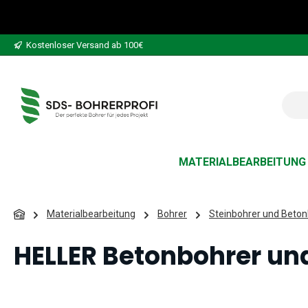
 Hauptinhalt springen
Zur Suche springen
Zur Hauptnavigation springen
Kostenloser Versand ab 100€
MATERIALBEARBEITUNG
Materialbearbeitung
Bohrer
Steinbohrer und Beton
HELLER Betonbohrer und
Bildergalerie überspringen