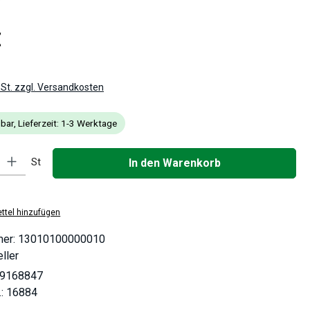
is:
€
wSt. zzgl. Versandkosten
bar, Lieferzeit: 1-3 Werktage
: Gib den gewünschten Wert ein oder benutze die Schaltflächen um die
St
In den Warenkorb
ttel hinzufügen
mer:
13010100000010
ller
9168847
.:
16884