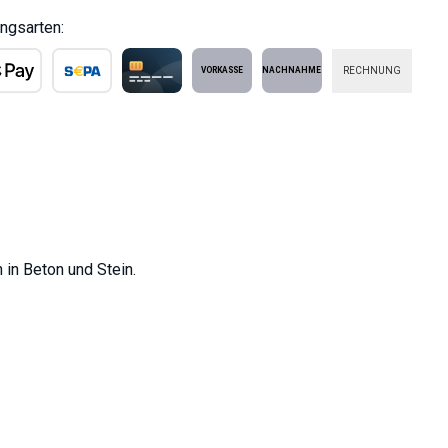
ngsarten:
RECHNUNG
ple Pay
SEPA Lastschrift
Kreditkarte
Vorkasse
Nachnahme
 in Beton und Stein.