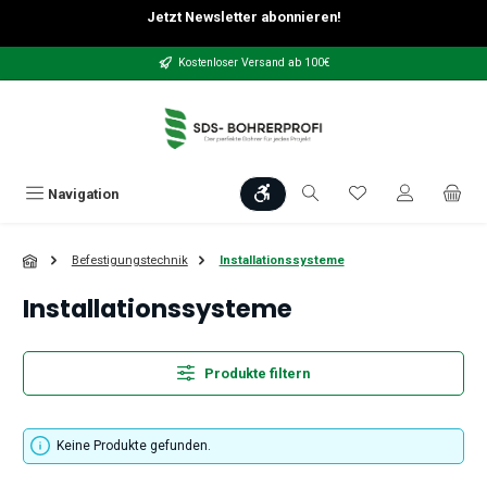
Jetzt Newsletter abonnieren!
Zum Hauptinhalt springen
Kostenloser Versand ab 100€
Werkzeugleiste anzeigen
Du hast 0 Produkt
Navigation
Befestigungstechnik
Installationssysteme
Installationssysteme
Produkte filtern
Keine Produkte gefunden.