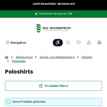
Jetzt Newsletter abonnieren!
Zum Hauptinhalt springen
Kostenloser Versand ab 100€
Werkzeugleiste anzeigen
Du hast 0 Produkt
Navigation
Arbeitsschutz
Schutz- und Arbeitskleidung
Oberteile
Poloshirts
Poloshirts
Produkte filtern
Keine Produkte gefunden.