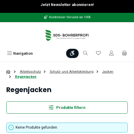
Jetzt Newsletter abonnieren!
Zum Hauptinhalt springen
Kostenloser Versand ab 100€
Werkzeugleiste anzeigen
Du hast 0 Produkt
Navigation
Arbeitsschutz
Schutz- und Arbeitskleidung
Jacken
Regenjacken
Regenjacken
Produkte filtern
Keine Produkte gefunden.