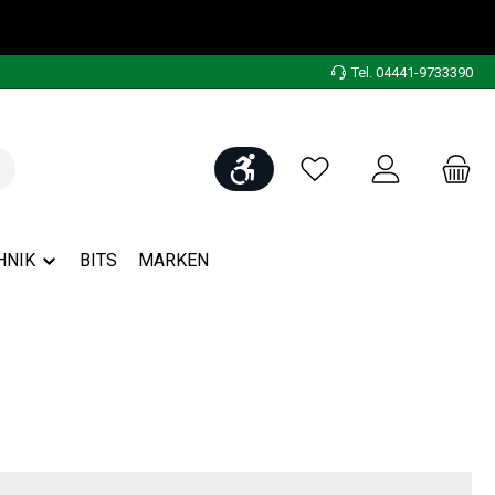
Tel. 04441-9733390
Werkzeugleiste anzeigen
Du hast 0 Produkte auf
HNIK
BITS
MARKEN