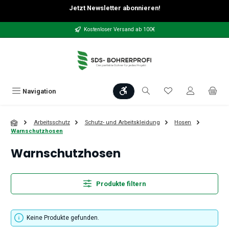
Jetzt Newsletter abonnieren!
Zum Hauptinhalt springen
Kostenloser Versand ab 100€
Werkzeugleiste anzeigen
Du hast 0 Produkt
Navigation
Arbeitsschutz
Schutz- und Arbeitskleidung
Hosen
Warnschutzhosen
Warnschutzhosen
Produkte filtern
Keine Produkte gefunden.