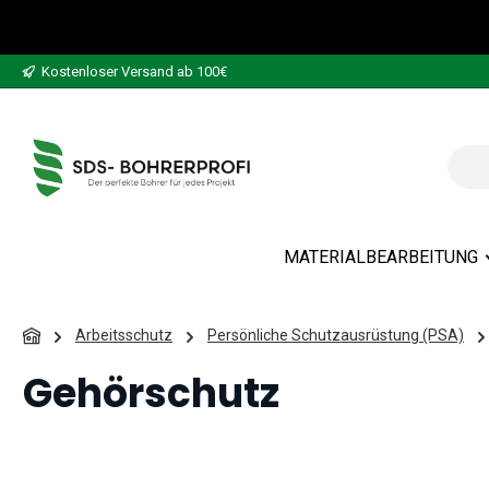
 Hauptinhalt springen
Zur Suche springen
Zur Hauptnavigation springen
Kostenloser Versand ab 100€
MATERIALBEARBEITUNG
Arbeitsschutz
Persönliche Schutzausrüstung (PSA)
Gehörschutz