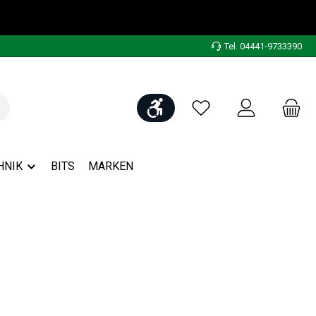
Tel. 04441-9733390
Werkzeugleiste anzeigen
Du hast 0 Produkte auf
HNIK
BITS
MARKEN