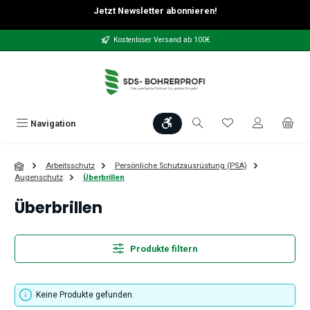
Jetzt Newsletter abonnieren!
Zum Hauptinhalt springen
Kostenloser Versand ab 100€
Werkzeugleiste anzeigen
Du hast 0 Produkt
Navigation
Arbeitsschutz
Persönliche Schutzausrüstung (PSA)
Augenschutz
Überbrillen
Überbrillen
Produkte filtern
Keine Produkte gefunden.