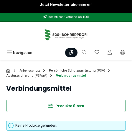
Jetzt Newsletter abonnieren!
Zum Hauptinhalt springen
Kostenloser Versand ab 100€
Werkzeugleiste anzeigen
Du hast 0 Produkt
Navigation
Arbeitsschutz
Persönliche Schutzausrüstung (PSA)
Absturzsicherung (PSAgA)
Verbindungsmittel
Verbindungsmittel
Produkte filtern
Keine Produkte gefunden.