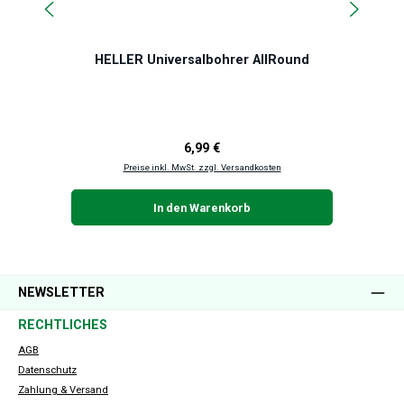
HELLER Universalbohrer AllRound
Regulärer Preis:
6,99 €
Preise inkl. MwSt. zzgl. Versandkosten
In den Warenkorb
NEWSLETTER
RECHTLICHES
AGB
Datenschutz
Zahlung & Versand