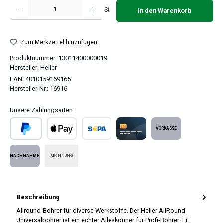
Produkt Anzahl: Gib den gewünschten Wert ein oder benutze die Schaltflächen um 
St
In den Warenkorb
Zum Merkzettel hinzufügen
Produktnummer:
13011400000019
Hersteller:
Heller
EAN:
4010159169165
Hersteller-Nr.:
16916
Unsere Zahlungsarten:
PayPal
Apple Pay
SEPA Lastschrift
Kreditkarte
Vorkasse
RECHNUNG
Nachnahme
Beschreibung
Allround-Bohrer für diverse Werkstoffe. Der Heller AllRound
Universalbohrer ist ein echter Alleskönner für Profi-Bohrer: Er…