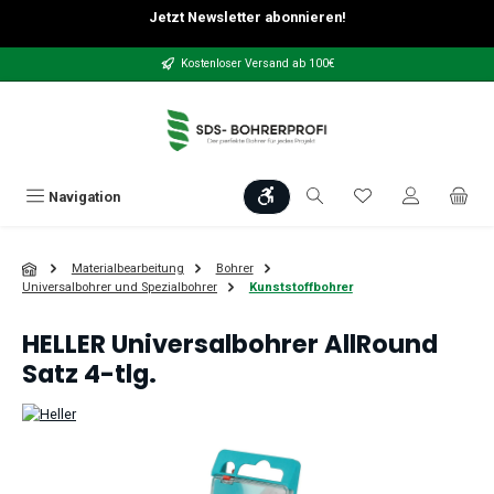
Jetzt Newsletter abonnieren!
Zum Hauptinhalt springen
Kostenloser Versand ab 100€
Werkzeugleiste anzeigen
Du hast 0 Produkt
Navigation
Materialbearbeitung
Bohrer
Universalbohrer und Spezialbohrer
Kunststoffbohrer
HELLER Universalbohrer AllRound
Satz 4-tlg.
Bildergalerie überspringen