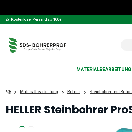
 Hauptinhalt springen
Zur Suche springen
Zur Hauptnavigation springen
Kostenloser Versand ab 100€
MATERIALBEARBEITUNG
Materialbearbeitung
Bohrer
Steinbohrer und Beton
HELLER Steinbohrer ProS
Bildergalerie überspringen