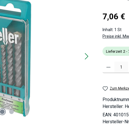
Regulärer Pre
7,06 €
Inhalt:
1 St
Preise inkl. M
Lieferzeit 2 
Produkt Anzahl
Zum Merkze
Produktnum
Hersteller:
He
EAN:
401015
Hersteller-Nr