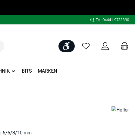
Tel. 04441-9733390
Werkzeugleiste anzeigen
Du hast 0 Produkte auf
HNIK
BITS
MARKEN
g: 5/6/8/10 mm