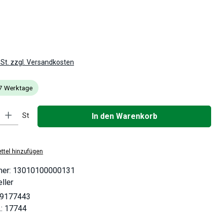
is:
wSt. zzgl. Versandkosten
- 7 Werktage
: Gib den gewünschten Wert ein oder benutze die Schaltflächen um die
St
In den Warenkorb
ttel hinzufügen
mer:
13010100000131
ller
9177443
.:
17744