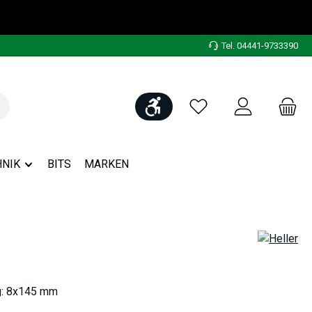
Tel. 04441-9733390
Werkzeugleiste anzeigen
Du hast 0 Produkte auf
NIK
BITS
MARKEN
g: 8x145 mm