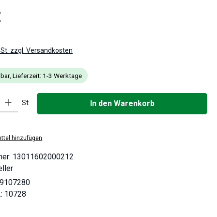
is:
€
wSt. zzgl. Versandkosten
bar, Lieferzeit: 1-3 Werktage
: Gib den gewünschten Wert ein oder benutze die Schaltflächen um die
St
In den Warenkorb
ttel hinzufügen
mer:
13011602000212
ller
9107280
.:
10728