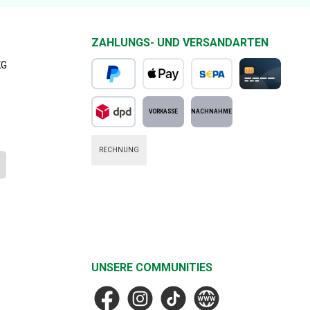
ZAHLUNGS- UND VERSANDARTEN
KG
PayPal
Apple Pay
SEPA Lastschrift
Kreditkarte
DPD Standard
Vorkasse
Nachnahme
RECHNUNG
UNSERE COMMUNITIES
Facebook
Instagram
TikTok
MF Faske