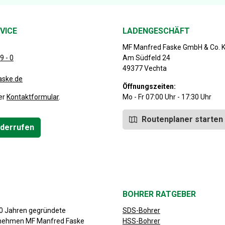
VICE
LADENGESCHÄFT
MF Manfred Faske GmbH & Co. 
9 - 0
Am Südfeld 24
49377 Vechta
aske.de
Öffnungszeiten:
er
Kontaktformular
.
Mo - Fr 07:00 Uhr - 17:30 Uhr
Routenplaner starten
iderrufen
BOHRER RATGEBER
30 Jahren gegründete
SDS-Bohrer
rnehmen MF Manfred Faske
HSS-Bohrer