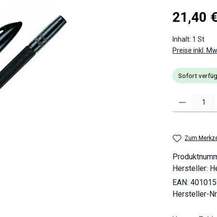
Regulärer Pre
21,40 
Inhalt:
1 St
Preise inkl. M
Sofort verfüg
Produkt Anzahl
Zum Merkze
Produktnum
Hersteller:
He
EAN:
401015
Hersteller-Nr