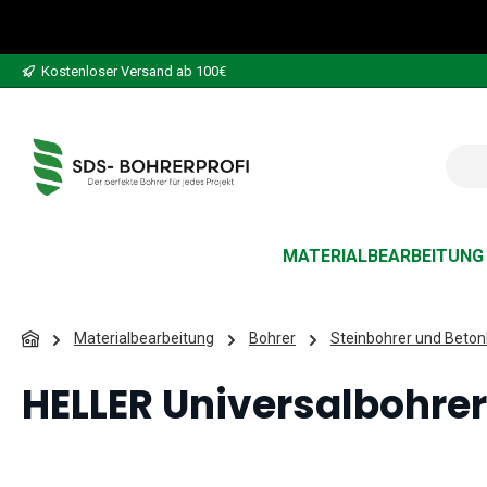
 Hauptinhalt springen
Zur Suche springen
Zur Hauptnavigation springen
Kostenloser Versand ab 100€
MATERIALBEARBEITUNG
Materialbearbeitung
Bohrer
Steinbohrer und Beton
HELLER Universalbohrer
Bildergalerie überspringen