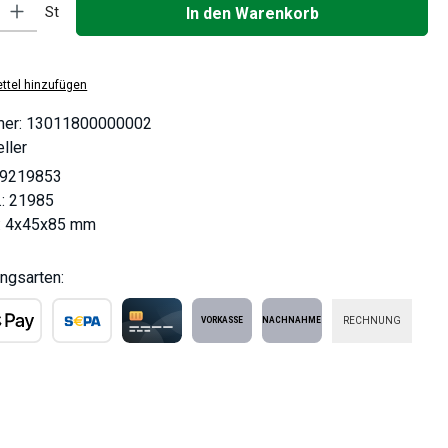
: Gib den gewünschten Wert ein oder benutze die Schaltflächen um die
St
In den Warenkorb
ttel hinzufügen
mer:
13011800000002
ller
9219853
.:
21985
:
4x45x85 mm
ngsarten:
RECHNUNG
ple Pay
SEPA Lastschrift
Kreditkarte
Vorkasse
Nachnahme