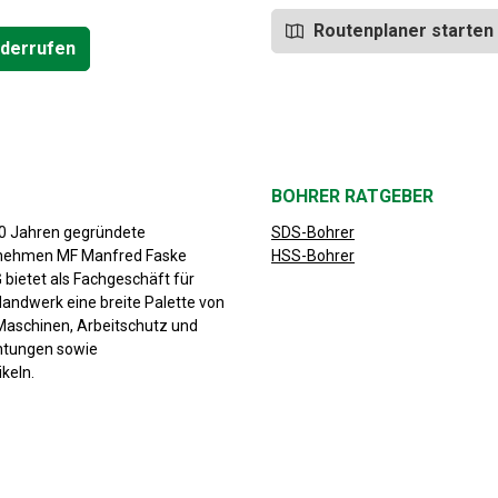
Routenplaner starten
iderrufen
BOHRER RATGEBER
30 Jahren gegründete
SDS-Bohrer
rnehmen MF Manfred Faske
HSS-Bohrer
bietet als Fachgeschäft für
Handwerk eine breite Palette von
aschinen, Arbeitschutz und
chtungen sowie
keln.