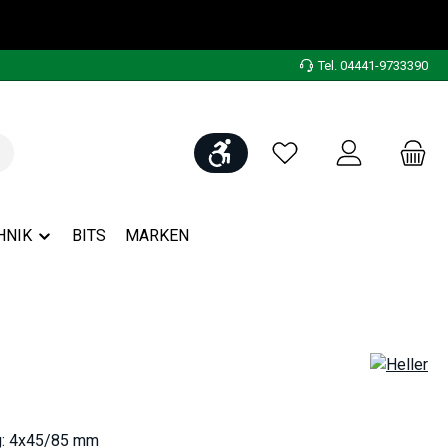
Tel. 04441-9733390
Werkzeugleiste anzeigen
Du hast 0 Produkte auf
HNIK
BITS
MARKEN
g: 4x45/85 mm