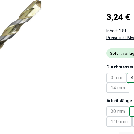
Regulärer Pre
3,24 €
Inhalt:
1 St
Preise inkl. M
Sofort verfüg
Durchmesser
3 mm
4
(Diese Opt
14 mm
(Diese Op
Arbeitslänge
30 mm
(Diese Op
110 mm
(Diese O