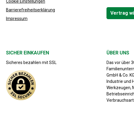
Cookie Einstellungen
Barrierefreiheitserklärung
Vertrag w
Impressum
SICHER EINKAUFEN
ÜBER UNS
Sicheres bezahlen mit SSL
Das vor über 
Familienunte
GmbH & Co. KG 
Industrie und 
Werkzeugen, M
Betriebseinri
Verbrauchsarti