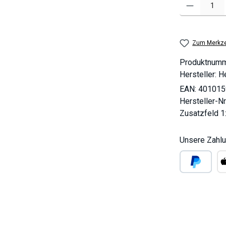
Produkt Anzahl
Zum Merkze
Produktnum
Hersteller:
He
EAN:
401015
Hersteller-Nr
Zusatzfeld 1
Unsere Zahlu
PayPal
Ap