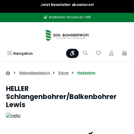
Jetzt Newsletter abonnieren!
Zum Hauptinhalt springen
Kostenloser Versand ab 100€
Werkzeugleiste anzeigen
Du hast 0 Produkt
Navigation
Materialbearbeitung
Bohrer
Holzbohrer
HELLER
Schlangenbohrer/Balkenbohrer
Lewis
Bildergalerie überspringen