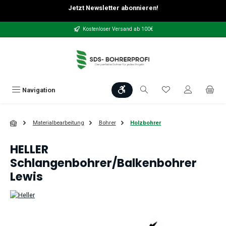
Jetzt Newsletter abonnieren!
Zum Hauptinhalt springen
Kostenloser Versand ab 100€
Werkzeugleiste anzeigen
Du hast 0 Produkt
Navigation
Materialbearbeitung
Bohrer
Holzbohrer
HELLER
Schlangenbohrer/Balkenbohrer
Lewis
Bildergalerie überspringen