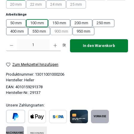
20 mm
22 mm
24 mm
25 mm
(Diese Option ist zurzeit nicht verfügbar.)
(Diese Option ist zurzeit nicht verfügbar.)
(Diese Option ist zurzeit nicht verfügbar.)
(Diese Option ist zurzeit nicht verfügba
auswählen
Arbeitslänge
50 mm
100 mm
150 mm
200 mm
250 mm
400 mm
550 mm
900 mm
950 mm
(Diese Option ist zurzeit nicht verfügbar.)
Produkt Anzahl: Gib den gewünschten Wert ein oder benutze die Schaltflächen um 
St
In den Warenkorb
Zum Merkzettel hinzufügen
Produktnummer:
13011001000206
Hersteller:
Heller
EAN:
4010159291378
Hersteller-Nr.:
29137
Unsere Zahlungsarten:
PayPal
Apple Pay
SEPA Lastschrift
Kreditkarte
Vorkasse
RECHNUNG