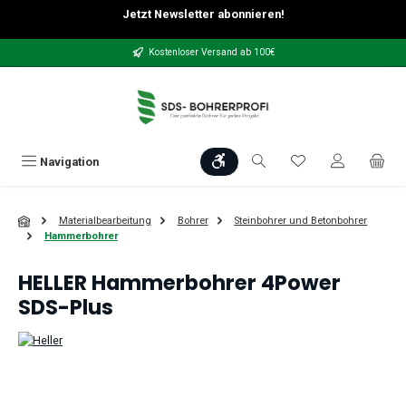
Jetzt Newsletter abonnieren!
Zum Hauptinhalt springen
Kostenloser Versand ab 100€
Werkzeugleiste anzeigen
Du hast 0 Produkt
Navigation
Materialbearbeitung
Bohrer
Steinbohrer und Betonbohrer
Hammerbohrer
HELLER Hammerbohrer 4Power
SDS-Plus
Bildergalerie überspringen