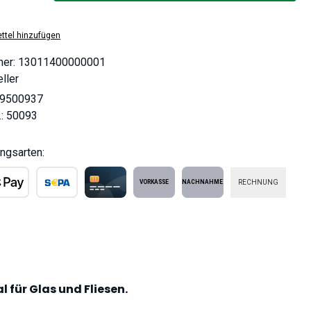
ttel hinzufügen
mer:
13011400000001
ller
9500937
.:
50093
ngsarten:
RECHNUNG
ple Pay
SEPA Lastschrift
Kreditkarte
Vorkasse
Nachnahme
l für Glas und Fliesen.