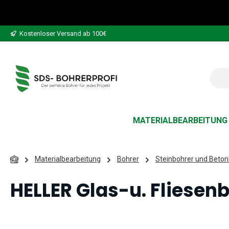
 Hauptinhalt springen
Zur Suche springen
Zur Hauptnavigation springen
Kostenloser Versand ab 100€
MATERIALBEARBEITUNG
Materialbearbeitung
Bohrer
Steinbohrer und Beton
HELLER Glas-u. Fliesen
Bildergalerie überspringen