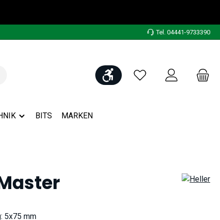
Tel. 04441-9733390
Werkzeugleiste anzeigen
Du hast 0 Produkte auf
HNIK
BITS
MARKEN
 Master
g: 5x75 mm