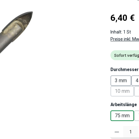
Regulärer Pre
6,40 €
Inhalt:
1 St
Preise inkl. M
Sofort verfüg
Durchmesser
3 mm
4
10 mm
(Diese Op
Arbeitslänge
75 mm
Produkt Anzahl