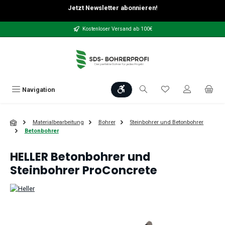
Jetzt Newsletter abonnieren!
Zum Hauptinhalt springen
Kostenloser Versand ab 100€
Werkzeugleiste anzeigen
Du hast 0 Produkt
Navigation
Materialbearbeitung
Bohrer
Steinbohrer und Betonbohrer
Betonbohrer
HELLER Betonbohrer und
Steinbohrer ProConcrete
Bildergalerie überspringen