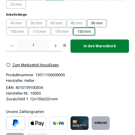
20 mm
(Diese Option ist zurzeit nicht verfügbar.)
auswählen
Arbeitslänge
45 mm
50 mm
60 mm
80 mm
90 mm
(Diese Option ist zurzeit nicht verfügbar.)
(Diese Option ist zurzeit nicht verfügbar.)
(Diese Option ist zurzeit nicht verfügbar.)
(Diese Option ist zurzeit nicht verfügba
100 mm
110 mm
135 mm
150 mm
(Diese Option ist zurzeit nicht verfügbar.)
(Diese Option ist zurzeit nicht verfügbar.)
(Diese Option ist zurzeit nicht verfügbar.)
Produkt Anzahl: Gib den gewünschten Wert ein oder benutze die Schaltflächen um 
St
In den Warenkorb
Zum Merkzettel hinzufügen
Produktnummer:
13011100000005
Hersteller:
Heller
EAN:
4010159100304
Hersteller-Nr.:
10030
Zusatzfeld 1:
12x150x220 mm
Unsere Zahlungsarten:
PayPal
Apple Pay
SEPA Lastschrift
Kreditkarte
Vorkasse