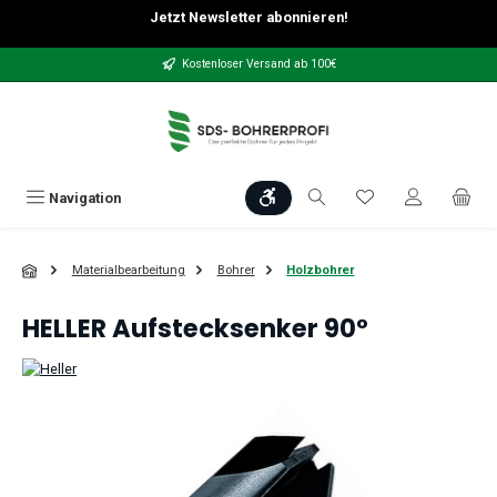
Jetzt Newsletter abonnieren!
Zum Hauptinhalt springen
Kostenloser Versand ab 100€
Werkzeugleiste anzeigen
Du hast 0 Produkt
Navigation
Materialbearbeitung
Bohrer
Holzbohrer
HELLER Aufstecksenker 90°
Bildergalerie überspringen