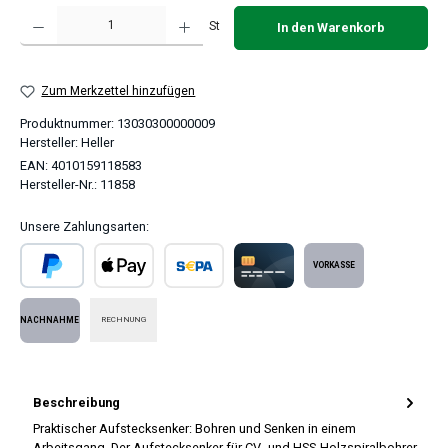
Produkt Anzahl: Gib den gewünschten Wert ein oder benutze die Schaltflächen um 
St
In den Warenkorb
Zum Merkzettel hinzufügen
Produktnummer:
13030300000009
Hersteller:
Heller
EAN:
4010159118583
Hersteller-Nr.:
11858
Unsere Zahlungsarten:
PayPal
Apple Pay
SEPA Lastschrift
Kreditkarte
Vorkasse
RECHNUNG
Nachnahme
Beschreibung
Praktischer Aufstecksenker: Bohren und Senken in einem
Arbeitsgang. Der Aufstecksenker für CV- und HSS-Holzspiralbohrer