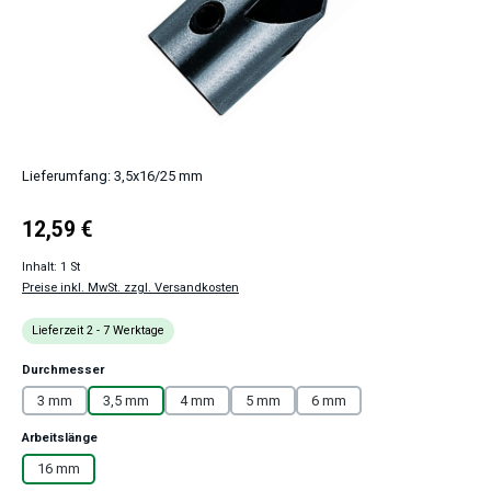
Lieferumfang: 3,5x16/25 mm
Regulärer Preis:
12,59 €
Inhalt:
1 St
Preise inkl. MwSt. zzgl. Versandkosten
Lieferzeit 2 - 7 Werktage
auswählen
Durchmesser
3 mm
3,5 mm
4 mm
5 mm
6 mm
auswählen
Arbeitslänge
16 mm