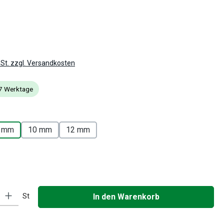
is:
wSt. zzgl. Versandkosten
- 7 Werktage
auswählen
 mm
10 mm
12 mm
auswählen
: Gib den gewünschten Wert ein oder benutze die Schaltflächen um die
St
In den Warenkorb