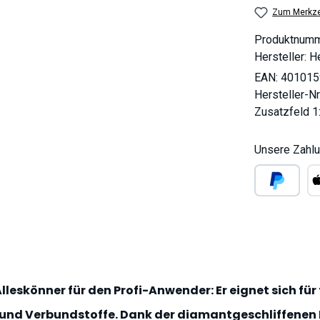
Zum Merkze
Produktnum
Hersteller:
He
EAN:
401015
Hersteller-Nr
Zusatzfeld 1
Unsere Zahlu
PayPal
Ap
lleskönner für den Profi-Anwender: Er eignet sich für f
) und Verbundstoffe. Dank der diamantgeschliffene