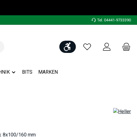
Tel. 04441-9733390
Werkzeugleiste anzeigen
Du hast 0 Produkte auf
HNIK
BITS
MARKEN
g: 8x100/160 mm