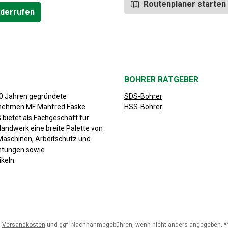
Routenplaner starten
iderrufen
BOHRER RATGEBER
30 Jahren gegründete
SDS-Bohrer
rnehmen MF Manfred Faske
HSS-Bohrer
bietet als Fachgeschäft für
Handwerk eine breite Palette von
aschinen, Arbeitschutz und
chtungen sowie
keln.
.
Versandkosten
und ggf. Nachnahmegebühren, wenn nicht anders angegeben. *Nu