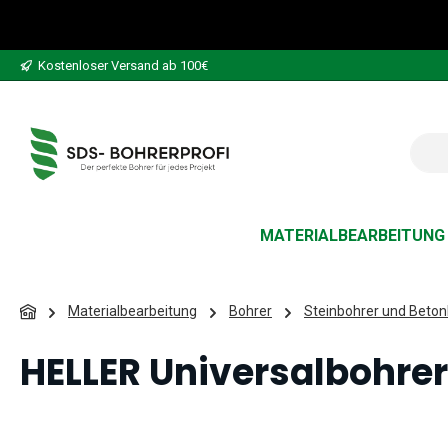
 Hauptinhalt springen
Zur Suche springen
Zur Hauptnavigation springen
Kostenloser Versand ab 100€
MATERIALBEARBEITUNG
Materialbearbeitung
Bohrer
Steinbohrer und Beton
HELLER Universalbohre
Bildergalerie überspringen