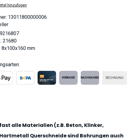
ttel hinzufügen
mer:
13011800000006
ller
9216807
.:
21680
:
8x100x160 mm
ngsarten:
RECHNUNG
ple Pay
SEPA Lastschrift
Kreditkarte
Vorkasse
Nachnahme
ast alle Materialien (z.B. Beton, Klinker,
n Hartmetall Querschneide sind Bohrungen auch