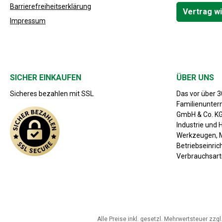
Barrierefreiheitserklärung
Vertrag w
Impressum
SICHER EINKAUFEN
ÜBER UNS
Sicheres bezahlen mit SSL
Das vor über 
Familienunte
GmbH & Co. KG 
Industrie und 
Werkzeugen, M
Betriebseinri
Verbrauchsarti
Alle Preise inkl. gesetzl. Mehrwertsteuer zzgl