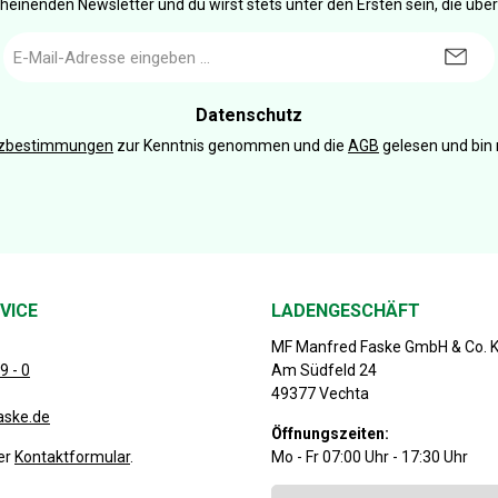
heinenden Newsletter und du wirst stets unter den Ersten sein, die üb
E-
Mail-
Adresse
*
Datenschutz
tzbestimmungen
zur Kenntnis genommen und die
AGB
gelesen und bin 
VICE
LADENGESCHÄFT
MF Manfred Faske GmbH & Co. 
9 - 0
Am Südfeld 24
49377 Vechta
aske.de
Öffnungszeiten:
er
Kontaktformular
.
Mo - Fr 07:00 Uhr - 17:30 Uhr