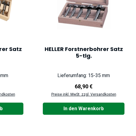
rer Satz
HELLER Forstnerbohrer Satz
5-tlg.
50mm
Lieferumfang: 15-35 mm
reis:
Regulärer Preis:
68,90 €
andkosten
Preise inkl. MwSt. zzgl. Versandkosten
rb
In den Warenkorb