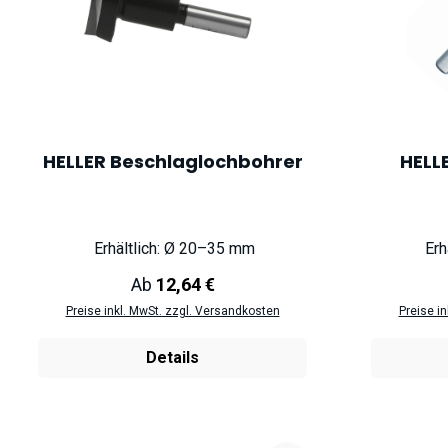
HELLER Beschlaglochbohrer
HELL
Erhältlich: Ø 20–35 mm
Erh
Regulärer Preis:
Ab
12,64 €
Preise inkl. MwSt. zzgl. Versandkosten
Preise i
Details