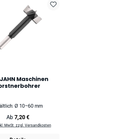
JAHN Maschinen
orstnerbohrer
ältlich: Ø 10–60 mm
Regulärer Preis:
Ab
7,20 €
nkl. MwSt. zzgl. Versandkosten