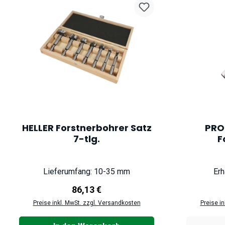
HELLER Forstnerbohrer Satz
PRO
7-tlg.
F
Lieferumfang: 10-35 mm
Erh
Regulärer Preis:
86,13 €
Preise inkl. MwSt. zzgl. Versandkosten
Preise i