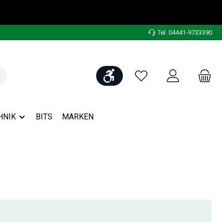
Tel. 04441-9733390
Werkzeugleiste anzeigen
Du hast 0 Produkte auf
HNIK
BITS
MARKEN