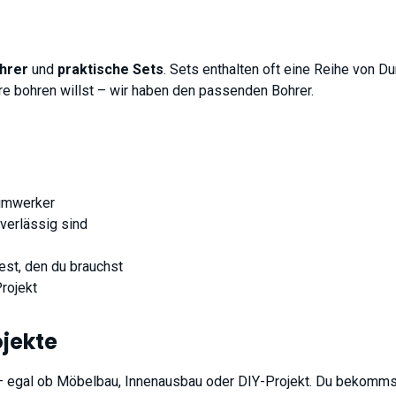
ohrer
und
praktische Sets
. Sets enthalten oft eine Reihe von Du
re bohren willst – wir haben den passenden Bohrer.
eimwerker
uverlässig sind
est, den du brauchst
Projekt
ojekte
t – egal ob Möbelbau, Innenausbau oder DIY-Projekt. Du bekomm