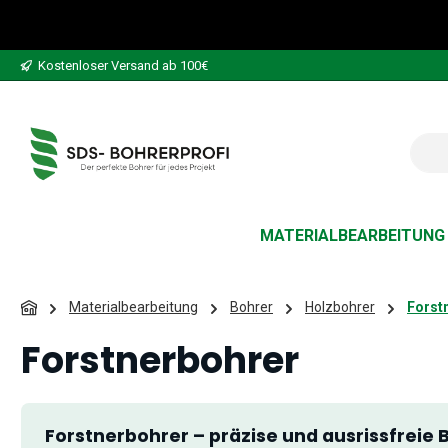
 Hauptinhalt springen
Zur Suche springen
Zur Hauptnavigation springen
Kostenloser Versand ab 100€
MATERIALBEARBEITUNG
Materialbearbeitung
Bohrer
Holzbohrer
Forst
Forstnerbohrer
Forstnerbohrer – präzise und ausrissfreie 