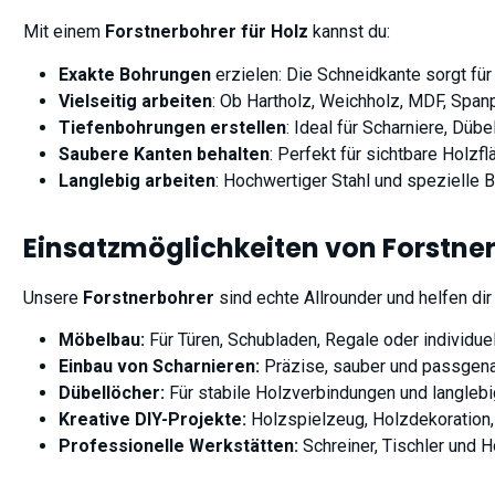
Mit einem
Forstnerbohrer für Holz
kannst du:
Exakte Bohrungen
erzielen: Die Schneidkante sorgt fü
Vielseitig arbeiten
: Ob Hartholz, Weichholz, MDF, Spanp
Tiefenbohrungen erstellen
: Ideal für Scharniere, Düb
Saubere Kanten behalten
: Perfekt für sichtbare Holz
Langlebig arbeiten
: Hochwertiger Stahl und spezielle 
Einsatzmöglichkeiten von Forstne
Unsere
Forstnerbohrer
sind echte Allrounder und helfen dir
Möbelbau:
Für Türen, Schubladen, Regale oder individue
Einbau von Scharnieren:
Präzise, sauber und passgenau
Dübellöcher:
Für stabile Holzverbindungen und langlebi
Kreative DIY-Projekte:
Holzspielzeug, Holzdekoration
Professionelle Werkstätten:
Schreiner, Tischler und 