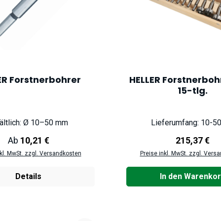
ER Forstnerbohrer
HELLER Forstnerboh
15-tlg.
ältlich: Ø 10–50 mm
Lieferumfang: 10-
Regulärer Preis:
Regulärer P
Ab
10,21 €
215,37 €
nkl. MwSt. zzgl. Versandkosten
Preise inkl. MwSt. zzgl. Vers
Details
In den Warenko